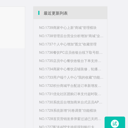
最近更新列表
NO.1739商家中心上新“商城”管理模块
NO.1738管理后台营业分析增加“商城”业务板块经营数据分析
NO.1737个人中心增加"图文"收藏管理
NO.1736餐饮PC店员收银台线下取号联系方式调整为非必填
NO.1735店员中心餐饮收银台下单支持用户团购券码核销
NO.1734商家中心餐饮店铺装修，轮播图支持配置显示时间段
NO.1733用户端个人中心"我的收藏"功能支持查看图文内容收藏
NO.1732积分商城平台配送订单新增发货功能
NO.1731优化社区团购订单支付超时取消功能
NO.1730系统后台增加商米台式店员APP版本管理
NO.1729系统新增“问卷调查”功能模块
NO.1728首页营销发券弹窗过滤已关闭、已删除状态优惠券
NO.1727配送APP支持提现到银行卡