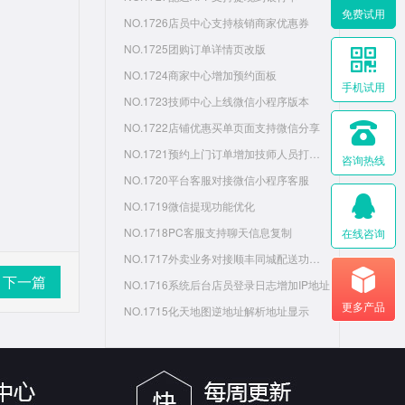
免费试用
NO.1726店员中心支持核销商家优惠券
NO.1725团购订单详情页改版
NO.1724商家中心增加预约面板
手机试用
NO.1723技师中心上线微信小程序版本
NO.1722店铺优惠买单页面支持微信分享
NO.1721预约上门订单增加技师人员打卡和服务凭证
咨询热线
NO.1720平台客服对接微信小程序客服
NO.1719微信提现功能优化
NO.1718PC客服支持聊天信息复制
在线咨询
NO.1717外卖业务对接顺丰同城配送功能调整和接口适配
下一篇
NO.1716系统后台店员登录日志增加IP地址
更多产品
NO.1715化天地图逆地址解析地址显示