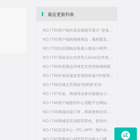
最近更新列表
NO.1754用户端外卖店铺现可显示 “堂食店” 标志
NO.1753用户端的规格商品，规格图支持动态显示
NO.1752社区团购业务接入微信小程序发货功能
NO.1751系统后台支持导入Excel文件批量为用户关联标签
NO.1750外卖商品详情页支持切换规格图
NO.1749外卖快递发货增加快递100查询物流轨迹
NO.1748店铺主页增加"招牌菜"栏目
NO.1747外卖、商城等业务对接微信小程序发货管理
NO.1746用户端签到中心适配平台网站主题色
NO.1745商城自提订单，商家接单后仍然可以由商家发起取消
NO.1744商城首页顶部背景色、签到中心适配系统主题色显示
NO.1743店员中心（PC+APP）预约业务支持代客下单
NO.1742商家中心APP首页功能入口模块设置