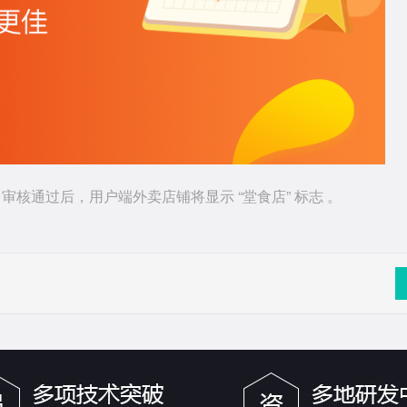
核通过后，用户端外卖店铺将显示 “堂食店” 标志 。