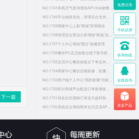
免费试用
NO.1741和风天气查询增加API Host参数配置
NO.1740平台抽奖优化，管理后台支持小程序、H5扫码预览
NO.1739商家中心上新“商城”管理模块
手机试用
NO.1738管理后台营业分析增加“商城”业务板块经营数据分析
NO.1737个人中心增加"图文"收藏管理
NO.1736餐饮PC店员收银台线下取号联系方式调整为非必填
咨询热线
NO.1735店员中心餐饮收银台下单支持用户团购券码核销
NO.1734商家中心餐饮店铺装修，轮播图支持配置显示时间段
NO.1733用户端个人中心"我的收藏"功能支持查看图文内容收藏
在线咨询
NO.1732积分商城平台配送订单新增发货功能
下一篇
NO.1731优化社区团购订单支付超时取消功能
更多产品
NO.1730系统后台增加商米台式店员APP版本管理